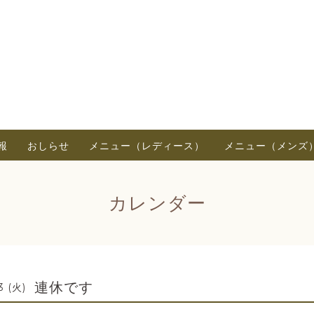
報
おしらせ
メニュー（レディース）
メニュー（メンズ
カレンダー
連休です
3 (火)