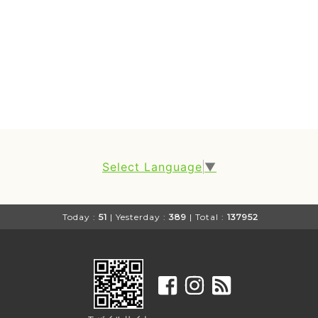
Select Language
▼
Today :
51
| Yesterday :
389
| Total :
137952