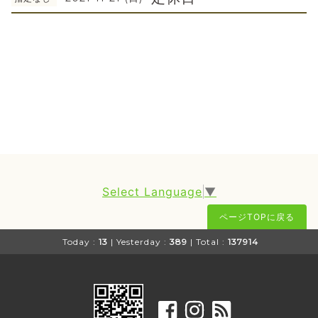
Select Language
▼
ページTOPに戻る
Today :
13
| Yesterday :
389
| Total :
137914