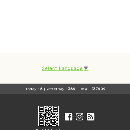
Select Language
▼
Today :
8
| Yesterday :
389
| Total :
137909