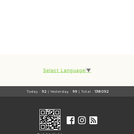
Select Language
▼
Today :
92
| Yesterday :
99
| Total :
138092