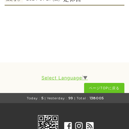
Select Language
▼
ページTOPに戻る
Today :
5
| Yesterday :
99
| Total :
138005