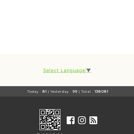
Select Language
▼
Today :
81
| Yesterday :
99
| Total :
138081