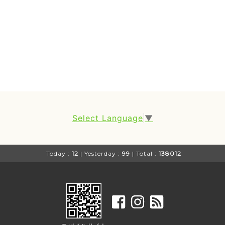
Select Language
▼
Today :
12
| Yesterday :
99
| Total :
138012