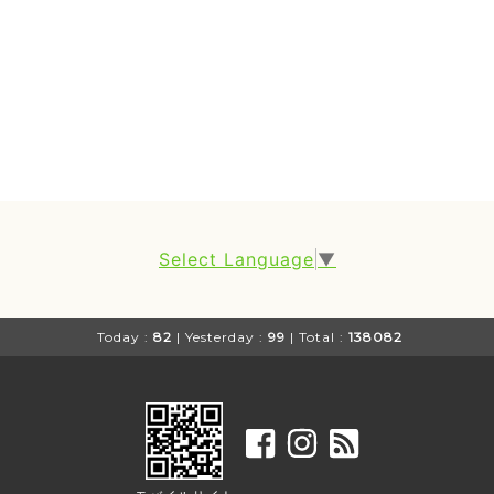
Select Language
▼
Today :
82
| Yesterday :
99
| Total :
138082